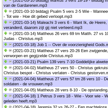
(2021-03-10 biddag) Markus 5 vers 18-19 - Biddag in
van de Gardarenen.mp3
(2021-03-10 biddag) Psalm 5 vers 2-5 Wie - Wanne
- Tot wie - Hoe dit gebed verloopt.mp3
(2021-03-14) Maleachi 3 vers 6 - Want Ik, de Heere, 
veranderd, daarom zijt gij niet verteerd.mp3
(2021-03-14) Mattheus 26 vers 69 tm Matth. 27 vs 10
Judas - Christus.mp3
(2021-03-18) Job 1 -- Over de voorzienigheid Gods
(2021-03-21) Mattheus 27 vers 20-26 Een zwijgende
verworpen en gegijzelde Christus.mp3
(2021-03-21) Psalm 139 vers 7-10 Goddelijke alwet
(2021-04-02) Mattheus 27 vers 50 - Christus gekruis
Christus bespot - Christus verlaten - Christus gestorven
(2021-04-04) Mattheus 27 vers 57 tm 28 vers 10 - De
soldaten - de vrouwen.mp3
(2021-04-05) Mattheus 28 vers 8-10 - De opstandin
(2021-04-18) 1 Petrus 3 vers 18 - Wie - Voor wie - W
geleden heeft.mp3
(2021-04-18) Jeremia 32 vs 26-27 - Een machteloze 