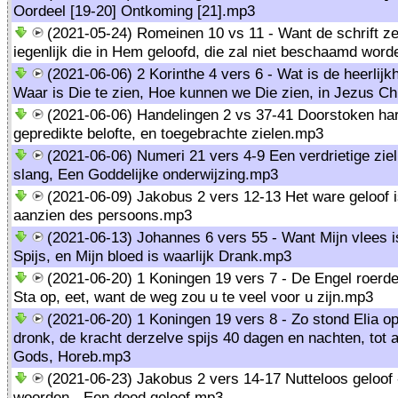
Oordeel [19-20] Ontkoming [21].mp3
(2021-05-24) Romeinen 10 vs 11 - Want de schrift ze
iegenlijk die in Hem geloofd, die zal niet beschaamd wor
(2021-06-06) 2 Korinthe 4 vers 6 - Wat is de heerlijk
Waar is Die te zien, Hoe kunnen we Die zien, in Jezus C
(2021-06-06) Handelingen 2 vs 37-41 Doorstoken har
gepredikte belofte, en toegebrachte zielen.mp3
(2021-06-06) Numeri 21 vers 4-9 Een verdrietige ziel
slang, Een Goddelijke onderwijzing.mp3
(2021-06-09) Jakobus 2 vers 12-13 Het ware geloof 
aanzien des persoons.mp3
(2021-06-13) Johannes 6 vers 55 - Want Mijn vlees is
Spijs, en Mijn bloed is waarlijk Drank.mp3
(2021-06-20) 1 Koningen 19 vers 7 - De Engel roerde
Sta op, eet, want de weg zou u te veel voor u zijn.mp3
(2021-06-20) 1 Koningen 19 vers 8 - Zo stond Elia op
dronk, de kracht derzelve spijs 40 dagen en nachten, tot 
Gods, Horeb.mp3
(2021-06-23) Jakobus 2 vers 14-17 Nutteloos geloof 
woorden - Een dood geloof.mp3