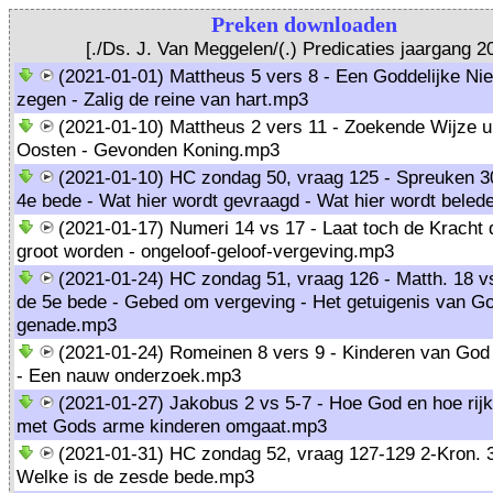
Preken downloaden
[./Ds. J. Van Meggelen/(.) Predicaties jaargang 2
(2021-01-01) Mattheus 5 vers 8 - Een Goddelijke Ni
zegen - Zalig de reine van hart.mp3
(2021-01-10) Mattheus 2 vers 11 - Zoekende Wijze ui
Oosten - Gevonden Koning.mp3
(2021-01-10) HC zondag 50, vraag 125 - Spreuken 30
4e bede - Wat hier wordt gevraagd - Wat hier wordt bele
(2021-01-17) Numeri 14 vs 17 - Laat toch de Kracht
groot worden - ongeloof-geloof-vergeving.mp3
(2021-01-24) HC zondag 51, vraag 126 - Matth. 18 v
de 5e bede - Gebed om vergeving - Het getuigenis van G
genade.mp3
(2021-01-24) Romeinen 8 vers 9 - Kinderen van God
- Een nauw onderzoek.mp3
(2021-01-27) Jakobus 2 vs 5-7 - Hoe God en hoe ri
met Gods arme kinderen omgaat.mp3
(2021-01-31) HC zondag 52, vraag 127-129 2-Kron. 3
Welke is de zesde bede.mp3